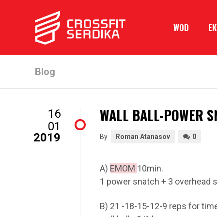
WOD
Е
Blog
WALL BALL-POWER S
16
01
2019
By
Roman Atanasov
0
A)
EMOM
10min.
1 power snatch + 3 overhead 
B) 21 -18-15-12-9 reps for time