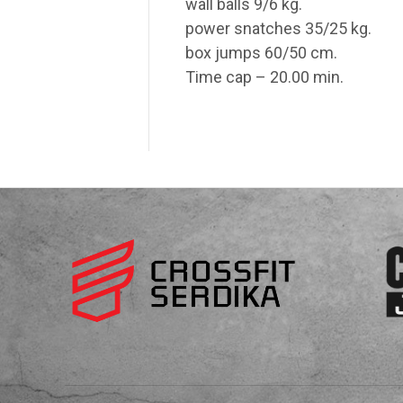
wall balls 9/6 kg.
power snatches 35/25 kg.
box jumps 60/50 cm.
Time cap – 20.00 min.