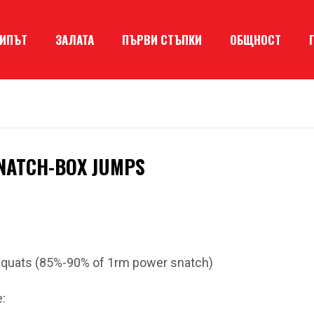
КИПЪТ
ЗАЛАТА
ПЪРВИ СТЪПКИ
ОБЩНОСТ
NATCH-BOX JUMPS
squats (85%-90% of 1rm power snatch)
: