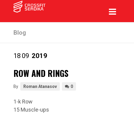
Blog
18
09
2019
ROW AND RINGS
By
Roman Atanasov
0
1-k Row
15 Muscle-ups