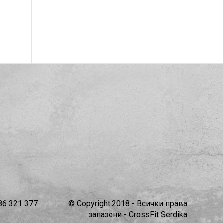
86 321 377
© Copyright 2018 - Всички права
запазени - CrossFit Serdika