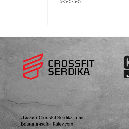
5-5-5-5-5
Дизайн:
CrossFit Serdika Team
Бранд дизайн:
Ralev.com