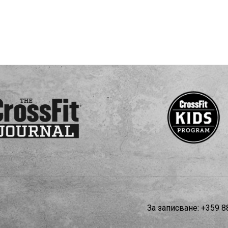
За записване:
+359 8