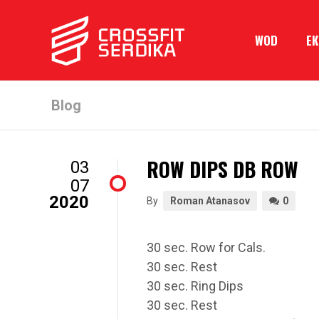
WOD
Е
Blog
ROW DIPS DB ROW
03
07
2020
By
Roman Atanasov
0
30 sec. Row for Cals.
30 sec. Rest
30 sec. Ring Dips
30 sec. Rest