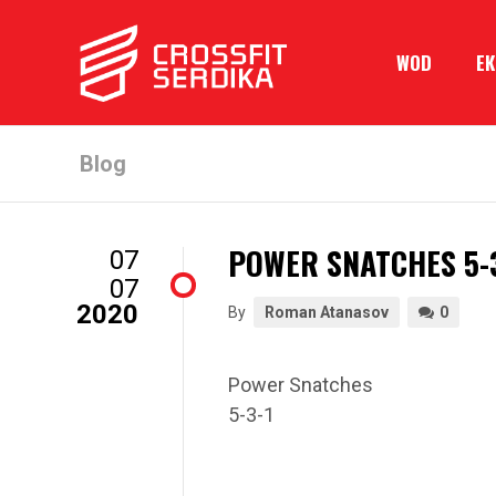
WOD
Е
Blog
POWER SNATCHES 5-
07
07
2020
By
Roman Atanasov
0
Power Snatches
5-3-1