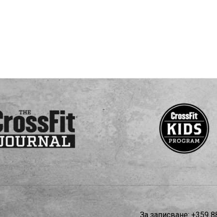
За записване:
+359 8