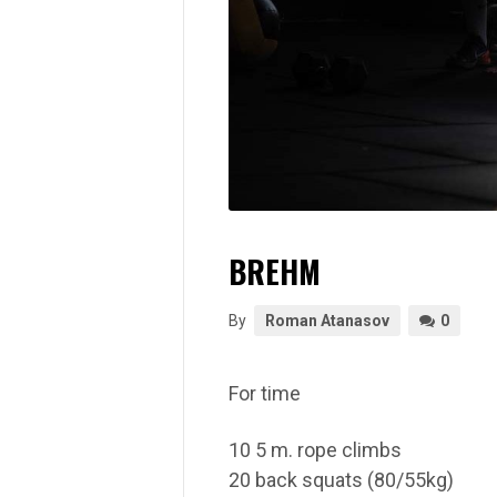
BREHM
By
Roman Atanasov
0
For time
10 5 m. rope climbs
20 back squats (80/55kg)