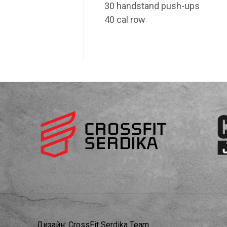
30 handstand push-ups
40 cal row
Дизайн:
CrossFit Serdika Team