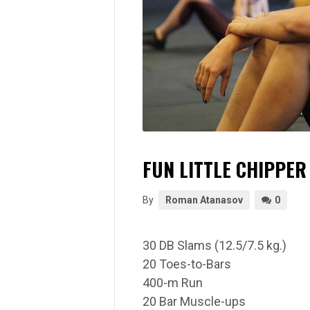
FUN LITTLE CHIPPER
By
Roman Atanasov
0
30 DB Slams (12.5/7.5 kg.)
20 Toes-to-Bars
400-m Run
20 Bar Muscle-ups