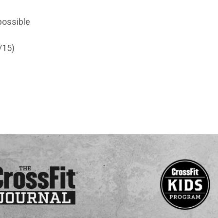
possible
/15)