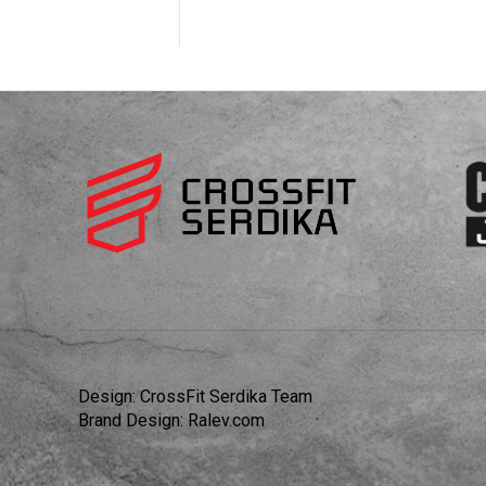
Design:
CrossFit Serdika Team
Brand Design:
Ralev.com