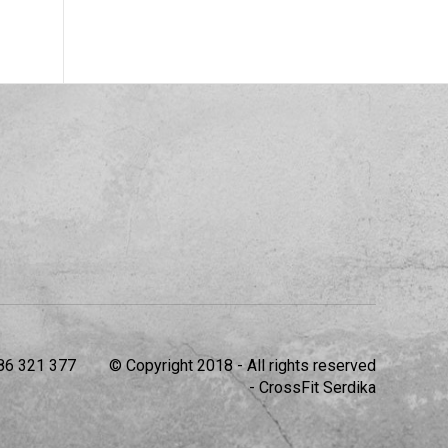
86 321 377
© Copyright 2018 - All rights reserved
- CrossFit Serdika