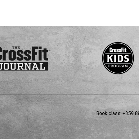
Book class:
+359 8