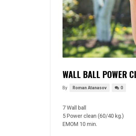
WALL BALL POWER C
By
Roman Atanasov
0
7 Wall ball
5 Power clean (60/40 kg.)
EMOM 10 min.